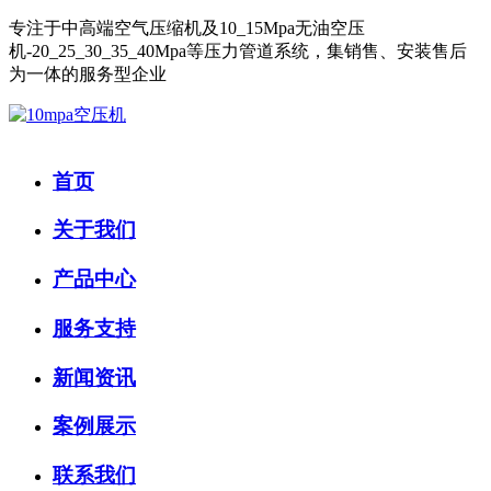
专注于中高端空气压缩机及10_15Mpa无油空压
机-20_25_30_35_40Mpa等压力管道系统，集销售、安装售后
为一体的服务型企业
首页
关于我们
产品中心
服务支持
新闻资讯
案例展示
联系我们