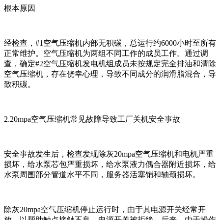
根本原因
经检查，#1空气压缩机内部无积碳，总运行约6000小时至所有
正常维护。空气压缩机为两组不同工作的成员工作。通过调
查，确定#2空气压缩机发电机组成员未按规定完全排油和清除
空气压缩机，存在侥幸心理，导致不同成分的润滑脂混合，导
致积碳。
2.20mpa空气压缩机常见故障导致工厂关机安全事故
安全事故发生后，检查发现除灰20mpa空气压缩机和电机严重
损坏，给水泵芯包严重损坏，给水泵液力偶合器附近损坏，给
水泵周围部分管道水平不同，服务器活塞销和轴颈损坏。
除灰20mpa空气压缩机停止运行时，由于其电源开关经常开
放，以帮助触点接触不良，电源开关被拒绝。后来，由于操作