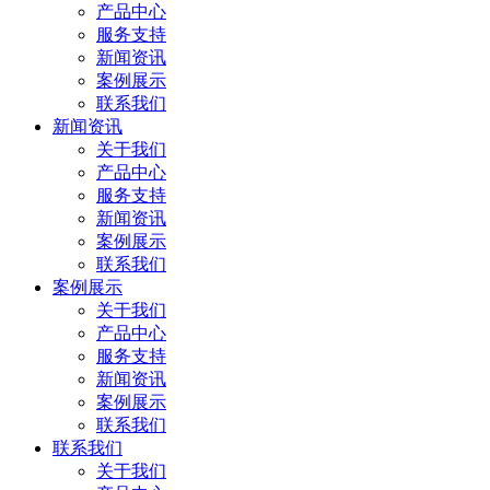
产品中心
服务支持
新闻资讯
案例展示
联系我们
新闻资讯
关于我们
产品中心
服务支持
新闻资讯
案例展示
联系我们
案例展示
关于我们
产品中心
服务支持
新闻资讯
案例展示
联系我们
联系我们
关于我们