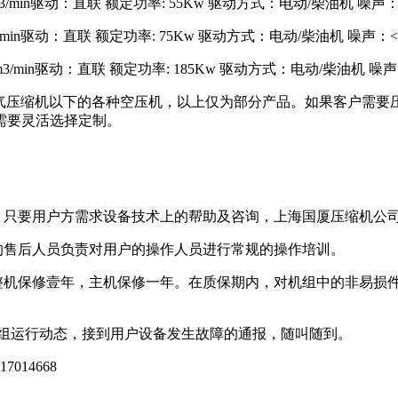
3/min驱动：直联 额定功率: 55Kw 驱动方式：电动/柴油机 噪声：<90dB
/min驱动：直联 额定功率: 75Kw 驱动方式：电动/柴油机 噪声：<90dB(
m3/min驱动：直联 额定功率: 185Kw 驱动方式：电动/柴油机 噪声：<90d
pa空气压缩机以下的各种空压机，以上仅为部分产品。如果客户需要
需要灵活选择定制。
，只要用户方需求设备技术上的帮助及咨询，上海国厦压缩机公司
的售后人员负责对用户的操作人员进行常规的操作培训。
，整机保修壹年，主机保修一年。在质保期内，对机组中的非易损
解机组运行动态，接到用户设备发生故障的通报，随叫随到。
14668