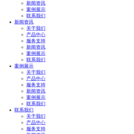
新闻资讯
案例展示
联系我们
新闻资讯
关于我们
产品中心
服务支持
新闻资讯
案例展示
联系我们
案例展示
关于我们
产品中心
服务支持
新闻资讯
案例展示
联系我们
联系我们
关于我们
产品中心
服务支持