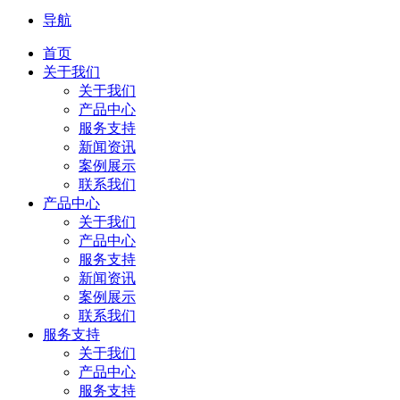
导航
首页
关于我们
关于我们
产品中心
服务支持
新闻资讯
案例展示
联系我们
产品中心
关于我们
产品中心
服务支持
新闻资讯
案例展示
联系我们
服务支持
关于我们
产品中心
服务支持