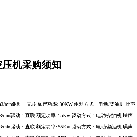
力空压机采购须知
.5m3/min驱动：直联 额定功率: 30KW 驱动方式：电动/柴油机 噪声：<90d
m3/min驱动：直联 额定功率: 55Kw 驱动方式：电动/柴油机 噪声：<90dB
m3/min驱动：直联 额定功率: 55Kw 驱动方式：电动/柴油机 噪声：<90dB