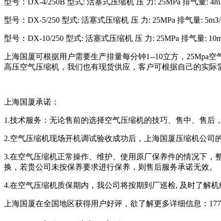
型号：DX-4/250B 型式: 活塞式压缩机 压 力: 25MPa 排气量: 4m
型号：DX-5/250 型式: 活塞式压缩机 压 力: 25MPa 排气量: 5m3
型号：DX-10/250 型式: 活塞式压缩机 压 力: 25MPa 排气量: 10
上海国厦可根据用户需要生产排量每分钟1--10立方，25M
高压空气压缩机，我们也有现货供应，客户可根据自己的实际
上海国厦承诺：
1.技术服务：无论售前的选择空气压缩机的技巧、售中、售后
2.空气压缩机现场开机调试验收成功后，上海国厦压缩机公司
3.在空气压缩机正常操作、维护、使用原厂保养件的情况下
换，若贵公司未按保养要求进行保养，则售后服务承诺无效。
4.在空气压缩机质保期内，我公司将按期到厂巡检, 及时了
上海国厦在全国地区获得用户好评，欲了解更多详细信息：177170