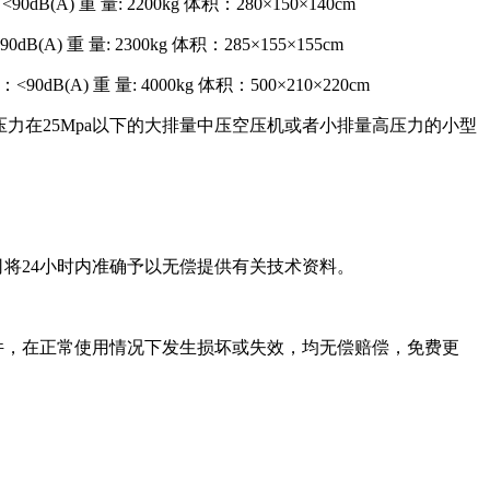
(A) 重 量: 2200kg 体积：280×150×140cm
A) 重 量: 2300kg 体积：285×155×155cm
B(A) 重 量: 4000kg 体积：500×210×220cm
压力在25Mpa以下的大排量中压空压机或者小排量高压力的小型
将24小时内准确予以无偿提供有关技术资料。
件，在正常使用情况下发生损坏或失效，均无偿赔偿，免费更