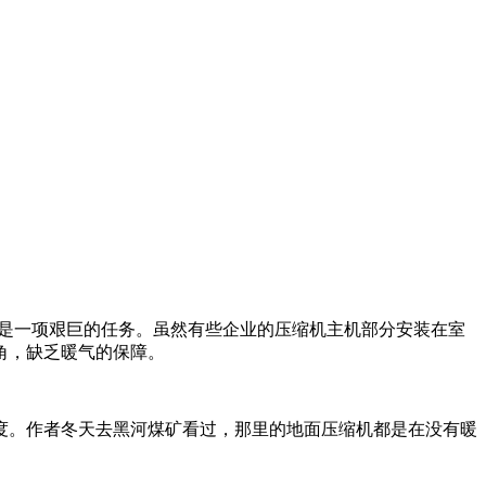
护是一项艰巨的任务。虽然有些企业的压缩机主机部分安装在室
角，缺乏暖气的保障。
度。作者冬天去黑河煤矿看过，那里的地面压缩机都是在没有暖