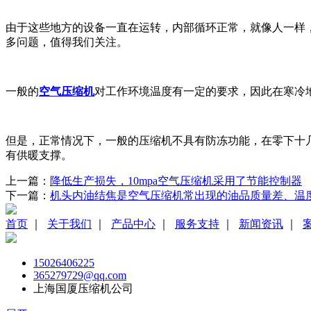
由于这些地方的设备一直在运转，内部循环正常，就像人一样
多问题，值得我们关注。
一般的
空气压缩机
对工作环境温度有一定的要求，因此在寒冷
但是，正常情况下，一般的压缩机不具有防冻功能，在零下十
有供暖支撑。
上一篇：
降低生产损失，10mpa空气压缩机采用了节能控制器
下一篇：
机头内油结焦是空气压缩机​常出现的油品质量差、温
首页
｜
关于我们
｜
产品中心
｜
服务支持
｜
新闻资讯
｜
15026406225
365279729@qq.com
上海国厦压缩机公司