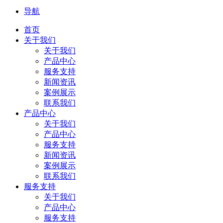
导航
首页
关于我们
关于我们
产品中心
服务支持
新闻资讯
案例展示
联系我们
产品中心
关于我们
产品中心
服务支持
新闻资讯
案例展示
联系我们
服务支持
关于我们
产品中心
服务支持