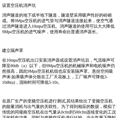
设置空压机消声坑
消声隧道的地下或半地下隧道，隧道壁采用吸声性好的砖砌
成。将9Mpa空压机的进气管与消声隧道连接起来，使空气通
过消声隧道进入10mpa空压机。消声隧道的使用可以大大降低
9Mpa空压机的进气噪声，使用寿命比普通消声器长。
建立隔声罩
在10mpa空压机出口安装消声器或设置消声坑后，气流噪声可
降至80db（a）以下，但9Mpa空压机的机械噪声和电机噪声仍
然很高，因此9Mpa空压机机组也应安装隔声罩。悬挂空间吸
声体:如果吸声体分散在工厂天花板上，工厂噪声可降低3-
10db(a)，混响时间可降低5-10s。
在原厂生产的变频空压机进行测试,其结果给出了变频空压机
的能量消耗与出气量的关联性。为了得到相应的数据，模拟了
传统的同规格空压机在出气量从0cfm到500cfm连续变化的工况
下的耗电功率，同时与变频空压机进行比较。当出气量下降时